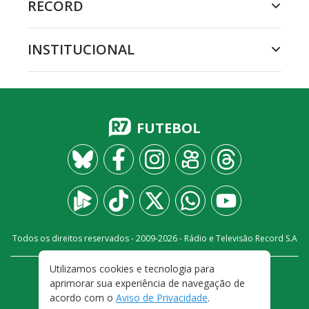
RECORD
INSTITUCIONAL
FUTEBOL
Todos os direitos reservados - 2009-
2026
- Rádio e Televisão Record S.A
Utilizamos cookies e tecnologia para
CARREIRA
FALE CONOSCO
PRIVACIDADE
aprimorar sua experiência de navegação de
TERMOS E CONDIÇÕES DE USO
acordo com o
Aviso de Privacidade
.