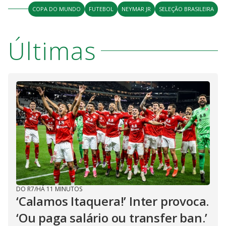
COPA DO MUNDO
FUTEBOL
NEYMAR JR
SELEÇÃO BRASILEIRA
Últimas
DO R7
/
HÁ 11 MINUTOS
‘Calamos Itaquera!’ Inter provoca.
‘Ou paga salário ou transfer ban.’