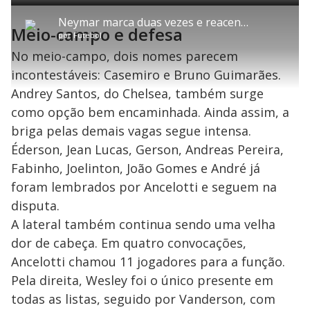
C
P
V
A
P
F
e
o
l
o
v
u
d
m
a
l
a
l
:
Neymar marca duas vezes e reacende discussão sobre convocação para a Copa do Mundo
p
y
t
n
l
1
Meio-campo e defesa
a
a
ç
s
.
por
Futebol
r
r
a
c
0
t
1
r
l
r
2
i
0
1
e
No meio-campo, dois nomes parecem
%
l
s
0
e
h
e
s
n
a
incontestáveis: Casemiro e Bruno Guimarães.
g
e
r
u
g
n
u
a
Andrey Santos, do Chelsea, também surge
d
n
o
d
s
o
como opção bem encaminhada. Ainda assim, a
s
briga pelas demais vagas segue intensa.
y
Éderson, Jean Lucas, Gerson, Andreas Pereira,
M
Fabinho, Joelinton, João Gomes e André já
V
u
d
foram lembrados por Ancelotti e seguem na
o
disputa.
i
A lateral também continua sendo uma velha
dor de cabeça. Em quatro convocações,
d
Ancelotti chamou 11 jogadores para a função.
Pela direita, Wesley foi o único presente em
todas as listas, seguido por Vanderson, com