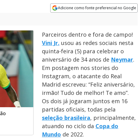
Adicione como fonte preferencial no Google
Opens in new window
Parceiros dentro e fora de campo!
Vini Jr.
usou as redes sociais nesta
quinta-feira (5) para celebrar o
aniversário de 34 anos de
Neymar
.
Em postagem nos stories do
Instagram, o atacante do Real
Madrid escreveu: “Feliz aniversário,
irmão! Tudo de melhor! Te amo”.
Os dois já jogaram juntos em 16
partidas oficiais, todas pela
ção
seleção brasileira
, principalmente,
atuando no ciclo da
Copa do
Mundo
de 2022.