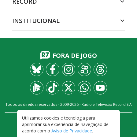
RECORD
INSTITUCIONAL
FORA DE JOGO
Todos os direitos reservados - 2009-
2026
- Rádio e Televisão Record S.A
Utilizamos cookies e tecnologia para
CARREIRA
FALE CONOSCO
PRIVACIDADE
aprimorar sua experiência de navegação de
TERMOS E CONDIÇÕES DE USO
acordo com o
Aviso de Privacidade
.