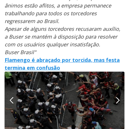
i
ânimos estão aflitos, a empresa permanece
trabalhando para todos os torcedores
d
regressarem ao Brasil.
Apesar de alguns torcedores recusaram auxílio,
e
a Buser se mantém à disposição para resolver
com os usuários qualquer insatisfação.
o
Buser Brasil"
Flamengo é abraçado por torcida, mas festa
termina em confusão