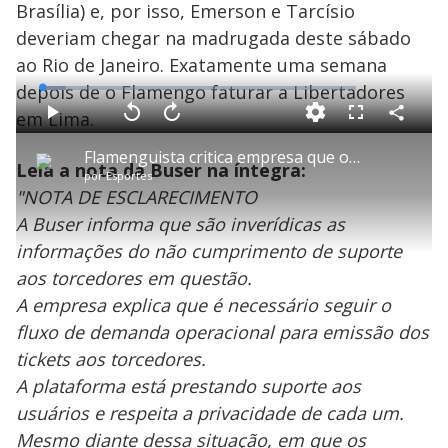
Brasília) e, por isso, Emerson e Tarcísio
deveriam chegar na madrugada deste sábado
ao Rio de Janeiro. Exatamente uma semana
depois de o Flamengo faturar a Libertadores
L
o
a
em Lima.
d
C
P
V
A
P
F
e
o
l
o
v
u
d
m
a
l
a
l
:
Flamenguista critica empresa que organizou viagem a Lima
p
y
t
n
l
7
Leia a nota da Buser na íntegra:
a
a
ç
s
.
por
Esportes
r
r
a
c
5
t
1
r
l
r
5
"NOTA DE ESCLARECIMENTO
i
0
1
e
%
l
s
0
e
h
A Buser informa que são inverídicas as
e
s
n
a
g
e
r
u
g
informações do não cumprimento de suporte
n
u
a
d
n
o
d
aos torcedores em questão.
s
o
s
A empresa explica que é necessário seguir o
y
fluxo de demanda operacional para emissão dos
tickets aos torcedores.
M
V
u
d
A plataforma está prestando suporte aos
o
usuários e respeita a privacidade de cada um.
Mesmo diante dessa situação, em que os