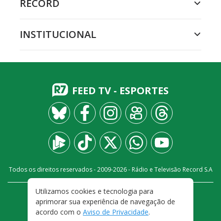
RECORD
INSTITUCIONAL
FEED TV - ESPORTES
Todos os direitos reservados - 2009-
2026
- Rádio e Televisão Record S.A
Utilizamos cookies e tecnologia para
CARREIRA
FALE CONOSCO
PRIVACIDADE
aprimorar sua experiência de navegação de
TERMOS E CONDIÇÕES DE USO
acordo com o
Aviso de Privacidade
.