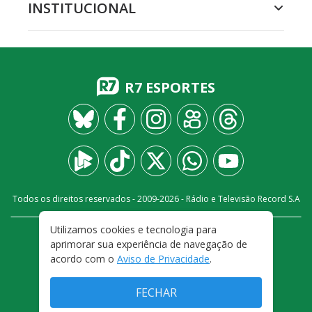
INSTITUCIONAL
R7 ESPORTES
Todos os direitos reservados - 2009-
2026
- Rádio e Televisão Record S.A
Utilizamos cookies e tecnologia para
CARREIRA
FALE CONOSCO
PRIVACIDADE
aprimorar sua experiência de navegação de
TERMOS E CONDIÇÕES DE USO
acordo com o
Aviso de Privacidade
.
FECHAR