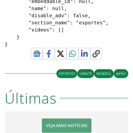
        "embeddable_id": null,

        "name": null,

        "disable_adv": false,

        "section_name": "esportes",

        "videos": []

    }

}
ESPORTES
CARATÊ
BEISEBOL
JAPÃO
Últimas
VEJA MAIS NOTÍCIAS