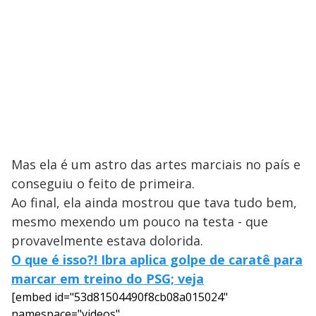
Mas ela é um astro das artes marciais no país e
conseguiu o feito de primeira.
Ao final, ela ainda mostrou que tava tudo bem,
mesmo mexendo um pouco na testa - que
provavelmente estava dolorida.
O que é isso?! Ibra aplica golpe de caratê para
marcar em treino do PSG; veja
[embed id="53d81504490f8cb08a015024"
namespace="videos"