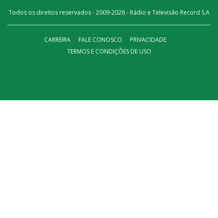
Todos os direitos reservados - 2009-
2026
- Rádio e Televisão Record S.A
CARREIRA
FALE CONOSCO
PRIVACIDADE
TERMOS E CONDIÇÕES DE USO