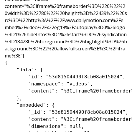
content="%3Ciframe%20frameborder%3D%220%22%2
0width%3D%22780%22%20height%3D%22439%22%20s
rc%3D%22http%3A%2F%2Fwww.dailymotion.com%2Fe
mbed%2Fvideo%2Fx22eg19%3Fautoplay%3D0%26logo
%3D1%26hideInfos%3D1%26start%3D0%26syndication
%3D184280%26foreground%3D%26highlight%3D%26b
ackground%3D%22%20allowfullscreen%3E%3C%2Fifra
me%3E"]
{

    "data": {

        "id": "53d81504490f8cb08a015024",

        "namespace": "videos",

        "content": "%3Ciframe%20frameborder
    },

    "embedded": {

        "_id": "53d81504490f8cb08a015024",

        "content": "%3Ciframe%20frameborder
        "dimensions": null,
