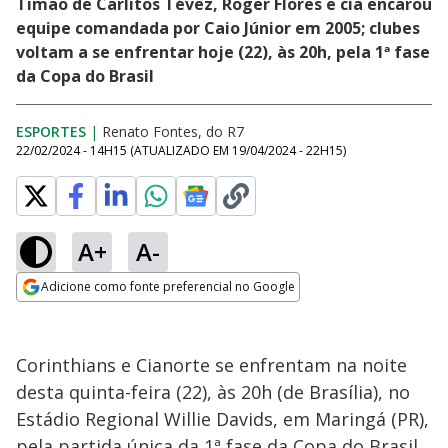
Timão de Carlitos Tévez, Roger Flores e cia encarou
equipe comandada por Caio Júnior em 2005; clubes
voltam a se enfrentar hoje (22), às 20h, pela 1ª fase
da Copa do Brasil
ESPORTES
|
Renato Fontes, do R7
22/02/2024 - 14H15
(ATUALIZADO EM
19/04/2024 - 22H15
)
A+
A-
Adicione como fonte preferencial no Google
Opens in new window
Corinthians e Cianorte se enfrentam na noite
desta quinta-feira (22), às 20h (de Brasília), no
Estádio Regional Willie Davids, em Maringá (PR),
pela partida única da 1ª fase da Copa do Brasil