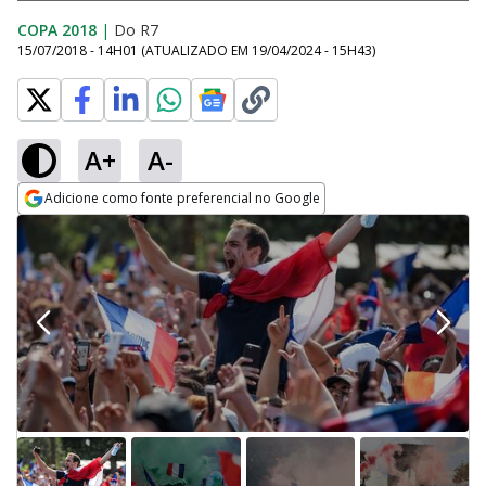
COPA 2018
|
Do R7
15/07/2018 - 14H01
(ATUALIZADO EM
19/04/2024 - 15H43
)
A+
A-
Adicione como fonte preferencial no Google
Opens in new window