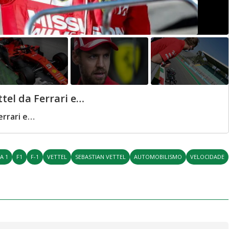
tel da Ferrari e…
errari e…
A 1
F1
F-1
VETTEL
SEBASTIAN VETTEL
AUTOMOBILISMO
VELOCIDADE