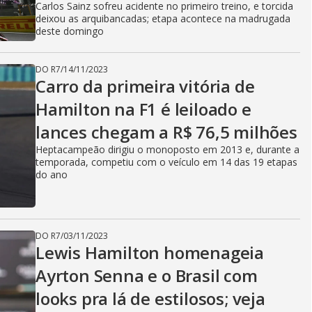
Carlos Sainz sofreu acidente no primeiro treino, e torcida
deixou as arquibancadas; etapa acontece na madrugada
deste domingo
DO R7
/
14/11/2023
Carro da primeira vitória de
Hamilton na F1 é leiloado e
lances chegam a R$ 76,5 milhões
Heptacampeão dirigiu o monoposto em 2013 e, durante a
temporada, competiu com o veículo em 14 das 19 etapas
do ano
DO R7
/
03/11/2023
Lewis Hamilton homenageia
Ayrton Senna e o Brasil com
looks pra lá de estilosos; veja