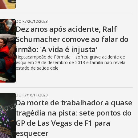
DO R7
/
26/12/2023
Dez anos após acidente, Ralf
Schumacher comove ao falar do
irmão: 'A vida é injusta'
Heptacampeão de Fórmula 1 sofreu grave acidente de
esqui em 29 de dezembro de 2013 e família não revela
estado de saúde dele
DO R7
/
18/11/2023
Da morte de trabalhador a quase
tragédia na pista: sete pontos do
GP de Las Vegas de F1 para
esquecer