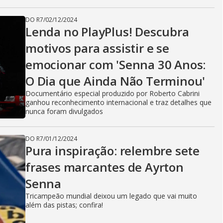
DO R7
/
02/12/2024
Lenda no PlayPlus! Descubra
motivos para assistir e se
emocionar com 'Senna 30 Anos:
O Dia que Ainda Não Terminou'
Documentário especial produzido por Roberto Cabrini
ganhou reconhecimento internacional e traz detalhes que
nunca foram divulgados
DO R7
/
01/12/2024
Pura inspiração: relembre sete
frases marcantes de Ayrton
Senna
Tricampeão mundial deixou um legado que vai muito
além das pistas; confira!