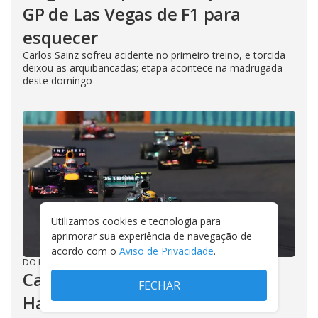
GP de Las Vegas de F1 para
esquecer
Carlos Sainz sofreu acidente no primeiro treino, e torcida
deixou as arquibancadas; etapa acontece na madrugada
deste domingo
Utilizamos cookies e tecnologia para
aprimorar sua experiência de navegação de
acordo com o
Aviso de Privacidade
.
DO R7
/
14/11/2023
Carro da primeira vitória de
FECHAR
Hamilton na F1 é leiloado e