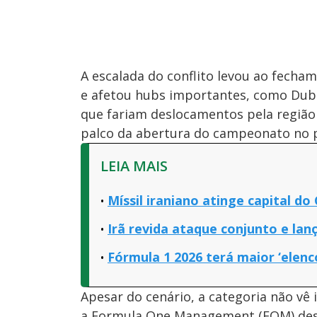
A escalada do conflito levou ao fech
e afetou hubs importantes, como Duba
que fariam deslocamentos pela região 
palco da abertura do campeonato no 
LEIA MAIS
Míssil iraniano atinge capital do
Irã revida ataque conjunto e lan
Fórmula 1 2026 terá maior ‘elenc
Apesar do cenário, a categoria não vê
a Formula One Management (FOM) desta