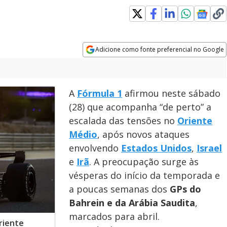
Adicione como fonte preferencial no Google
Opens in new window
A
Fórmula 1
afirmou neste sábado
(28) que acompanha “de perto” a
escalada das tensões no
Oriente
Médio
, após novos ataques
envolvendo
Estados Unidos
,
Israel
e
Irã
. A preocupação surge às
vésperas do início da temporada e
a poucas semanas dos
GPs do
Bahrein e da Arábia Saudita
,
marcados para abril.
riente