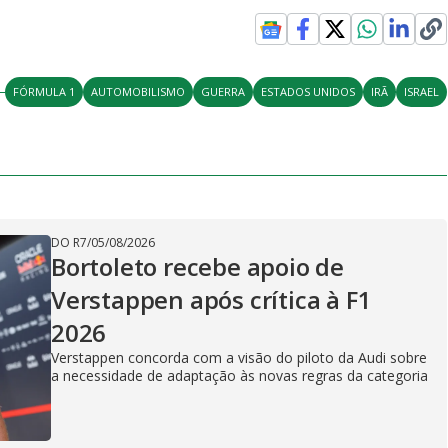
FÓRMULA 1
AUTOMOBILISMO
GUERRA
ESTADOS UNIDOS
IRÃ
ISRAEL
DO R7
/
05/08/2026
Bortoleto recebe apoio de
Verstappen após crítica à F1
2026
Verstappen concorda com a visão do piloto da Audi sobre
a necessidade de adaptação às novas regras da categoria