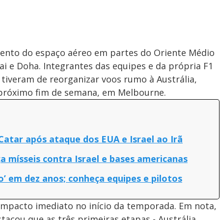
amento do espaço aéreo em partes do Oriente Médio
i e Doha. Integrantes das equipes e da própria F1
tiveram de reorganizar voos rumo à Austrália,
próximo fim de semana, em Melbourne.
 Catar após ataque dos EUA e Israel ao Irã
ça mísseis contra Israel e bases americanas
o’ em dez anos; conheça equipes e pilotos
 impacto imediato no início da temporada. Em nota,
cou que as três primeiras etapas - Austrália,