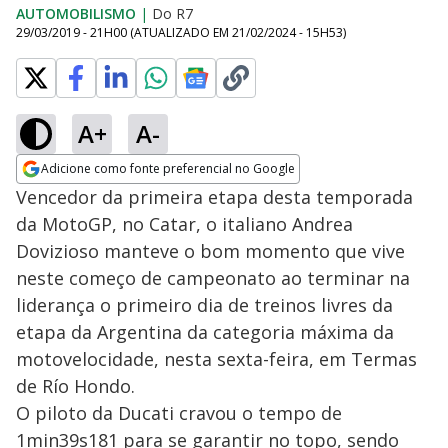
AUTOMOBILISMO
|
Do R7
29/03/2019 - 21H00
(ATUALIZADO EM
21/02/2024 - 15H53
)
A+
A-
Adicione como fonte preferencial no Google
Opens in new window
Vencedor da primeira etapa desta temporada
da MotoGP, no Catar, o italiano Andrea
Dovizioso manteve o bom momento que vive
neste começo de campeonato ao terminar na
liderança o primeiro dia de treinos livres da
etapa da Argentina da categoria máxima da
motovelocidade, nesta sexta-feira, em Termas
de Río Hondo.
O piloto da Ducati cravou o tempo de
1min39s181 para se garantir no topo, sendo