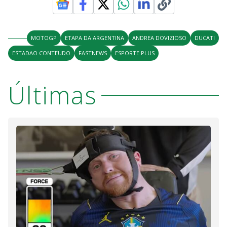
MOTOGP
ETAPA DA ARGENTINA
ANDREA DOVIZIOSO
DUCATI
ESTADAO CONTEUDO
FASTNEWS
ESPORTE PLUS
Últimas