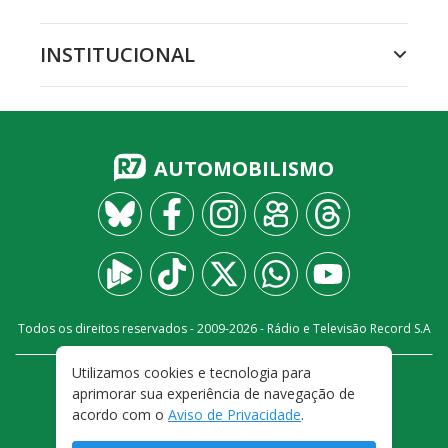
INSTITUCIONAL
AUTOMOBILISMO
Todos os direitos reservados - 2009-
2026
- Rádio e Televisão Record S.A
Utilizamos cookies e tecnologia para
CARREIRA
FALE CONOSCO
PRIVACIDADE
aprimorar sua experiência de navegação de
TERMOS E CONDIÇÕES DE USO
acordo com o
Aviso de Privacidade
.