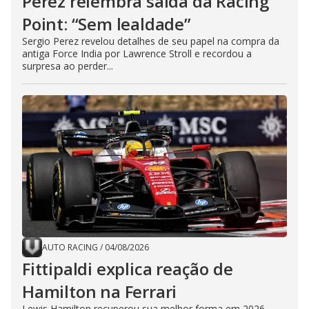
Perez relembra saída da Racing
Point: “Sem lealdade”
Sergio Perez revelou detalhes de seu papel na compra da
antiga Force India por Lawrence Stroll e recordou a
surpresa ao perder...
AUTO RACING
/
04/08/2026
Fittipaldi explica reação de
Hamilton na Ferrari
Lewis Hamilton recuperou sua melhor forma em 2026.