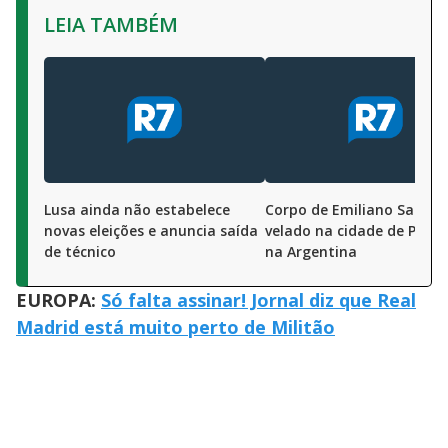
LEIA TAMBÉM
Lusa ainda não estabelece
Corpo de Emiliano Sala é
novas eleições e anuncia saída
velado na cidade de Progr
de técnico
na Argentina
EUROPA:
Só falta assinar! Jornal diz que Real
Madrid está muito perto de Militão