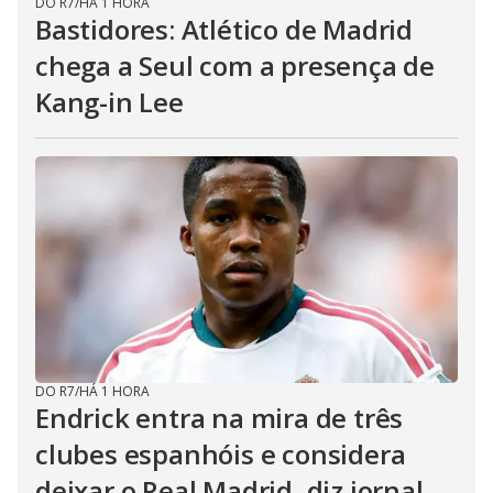
DO R7
/
HÁ 1 HORA
Bastidores: Atlético de Madrid
chega a Seul com a presença de
Kang-in Lee
DO R7
/
HÁ 1 HORA
Endrick entra na mira de três
clubes espanhóis e considera
deixar o Real Madrid, diz jornal