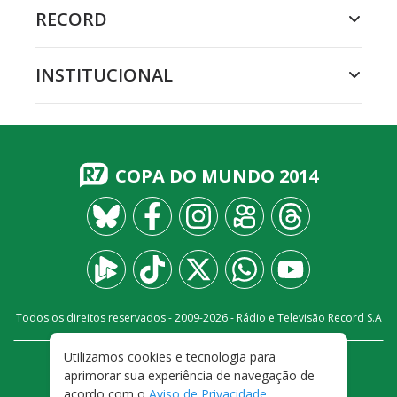
RECORD
INSTITUCIONAL
COPA DO MUNDO 2014
Todos os direitos reservados - 2009-
2026
- Rádio e Televisão Record S.A
Utilizamos cookies e tecnologia para
CARREIRA
FALE CONOSCO
PRIVACIDADE
aprimorar sua experiência de navegação de
TERMOS E CONDIÇÕES DE USO
acordo com o
Aviso de Privacidade
.