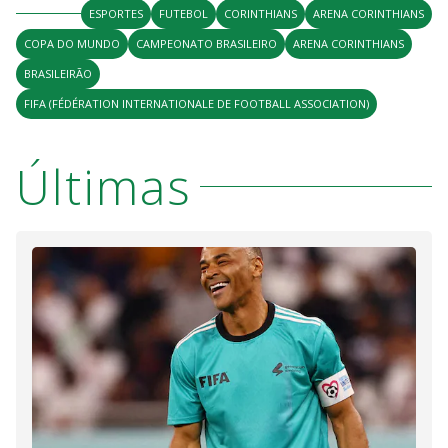
ESPORTES
FUTEBOL
CORINTHIANS
ARENA CORINTHIANS
COPA DO MUNDO
CAMPEONATO BRASILEIRO
ARENA CORINTHIANS
BRASILEIRÃO
FIFA (FÉDÉRATION INTERNATIONALE DE FOOTBALL ASSOCIATION)
Últimas