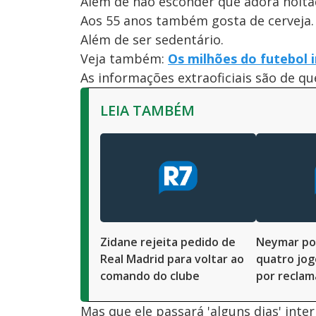
Além de não esconder que adora noita
Aos 55 anos também gosta de cerveja.
Além de ser sedentário.
Veja também:
Os milhões do futebol 
As informações extraoficiais são de qu
LEIA TAMBÉM
Zidane rejeita pedido de
Neymar po
Real Madrid para voltar ao
quatro jog
comando do clube
por reclam
Mas que ele passará 'alguns dias' inte