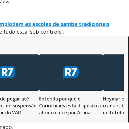
das.
implodem as escolas de samba tradicionais
e tudo está 'sob controle'.
de pegar até
Entenda por que o
Neymar em 
os de suspensão
Corinthians está disposto a
craques ti
ar do VAR
abrir o cofre por Arana
de futebol
rnado.