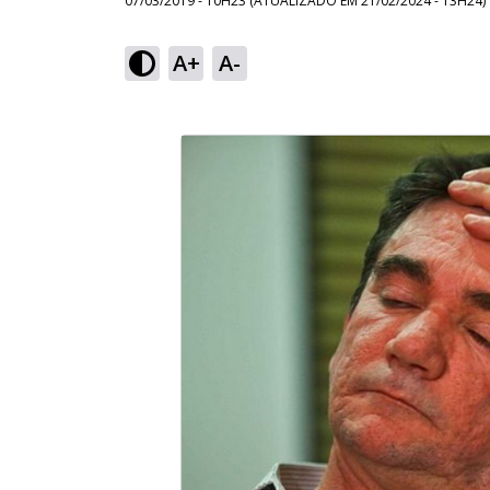
07/03/2019 - 10H23
(ATUALIZADO EM
21/02/2024 - 13H24
)
A+
A-