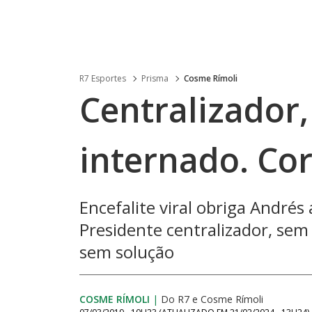
R7 Esportes
Prisma
Cosme Rímoli
Centralizador
internado. Co
Encefalite viral obriga Andrés 
Presidente centralizador, sem 
sem solução
COSME RÍMOLI
|
Do R7
e
Cosme Rímoli