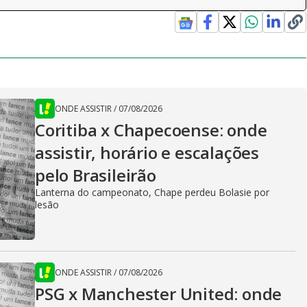
ONDE ASSISTIR
/
07/08/2026
Coritiba x Chapecoense: onde
assistir, horário e escalações
pelo Brasileirão
Lanterna do campeonato, Chape perdeu Bolasie por
lesão
ONDE ASSISTIR
/
07/08/2026
PSG x Manchester United: onde