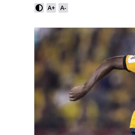
A+
A-