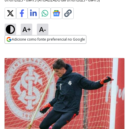
01/07/2025 - 09H15
(ATUALIZADO EM
01/07/2025 - 09H15
)
A+
A-
Adicione como fonte preferencial no Google
Opens in new window