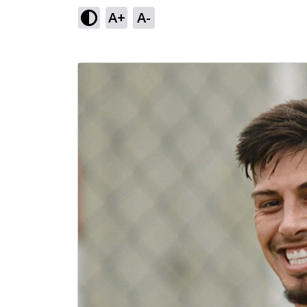
A+
A-