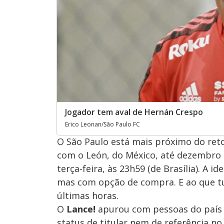
Jogador tem aval de Hernán Crespo
Erico Leonan/São Paulo FC
O São Paulo está mais próximo do reto
com o León, do México, até dezembro d
terça-feira, às 23h59 (de Brasília). A i
mas com opção de compra. E ao que t
últimas horas.
O
Lance!
apurou com pessoas do país 
status de titular nem de referência no