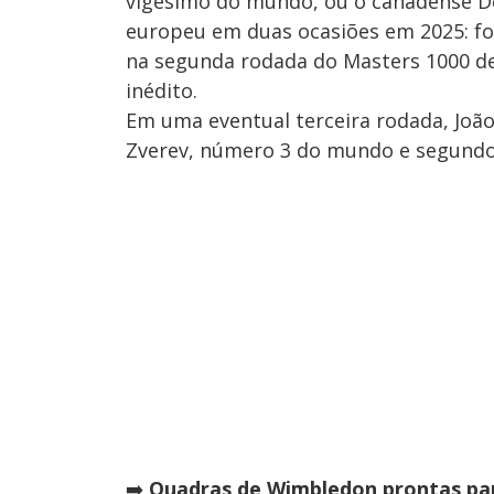
vigésimo do mundo, ou o canadense De
europeu em duas ocasiões em 2025: foi
na segunda rodada do Masters 1000 de
inédito.
Em uma eventual terceira rodada, João
Zverev, número 3 do mundo e segundo 
➡️
Quadras de Wimbledon prontas par