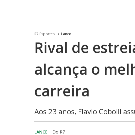
R7 Esportes
Lance
Rival de estre
alcança o mel
carreira
Aos 23 anos, Flavio Cobolli as
LANCE
|
Do R7