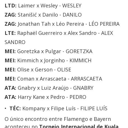
LTD:
Laimer x Wesley - WESLEY
ZAG:
Stanišić x Danilo - DANILO
ZAG:
Jonathan Tah x Léo Pereira - LÉO PEREIRA
LTE:
Raphaël Guerreiro x Alex Sandro - ALEX
SANDRO
MEI:
Goretzka x Pulgar - GORETZKA
MEI:
Kimmich x Jorginho - KIMMICH
MEI:
Olise x Gerson - OLISE
MEI:
Coman x Arrascaeta - ARRASCAETA
ATA:
Gnabry x Luiz Araújo - GNABRY
ATA:
Harry Kane x Pedro - PEDRO
TÉC:
Kompany x Filipe Luís - FILIPE LUÍS
O único encontro entre Flamengo e Bayern
aconteceu no
Torneio Internacional de Kuala