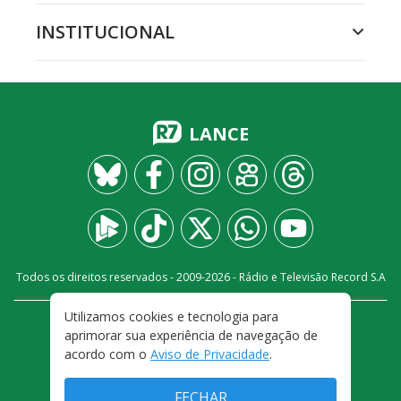
INSTITUCIONAL
LANCE
Todos os direitos reservados - 2009-
2026
- Rádio e Televisão Record S.A
Utilizamos cookies e tecnologia para
CARREIRA
FALE CONOSCO
PRIVACIDADE
aprimorar sua experiência de navegação de
TERMOS E CONDIÇÕES DE USO
acordo com o
Aviso de Privacidade
.
FECHAR