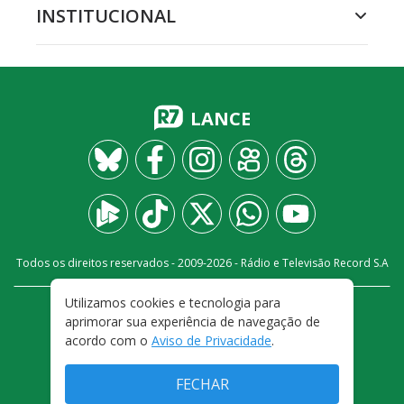
INSTITUCIONAL
LANCE
Todos os direitos reservados - 2009-
2026
- Rádio e Televisão Record S.A
Utilizamos cookies e tecnologia para
CARREIRA
FALE CONOSCO
PRIVACIDADE
aprimorar sua experiência de navegação de
TERMOS E CONDIÇÕES DE USO
acordo com o
Aviso de Privacidade
.
FECHAR