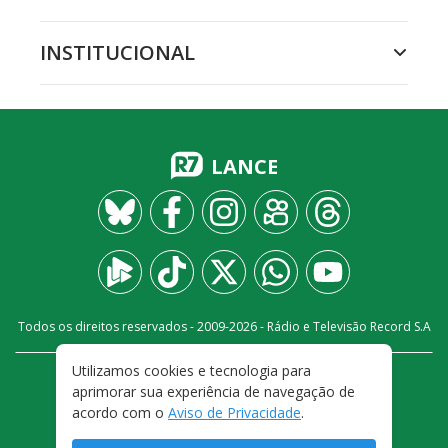
INSTITUCIONAL
LANCE
Todos os direitos reservados - 2009-
2026
- Rádio e Televisão Record S.A
Utilizamos cookies e tecnologia para
CARREIRA
FALE CONOSCO
PRIVACIDADE
aprimorar sua experiência de navegação de
TERMOS E CONDIÇÕES DE USO
acordo com o
Aviso de Privacidade
.