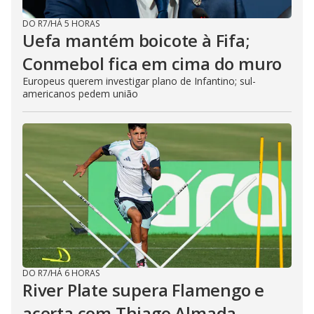
DO R7
/
HÁ 5 HORAS
Uefa mantém boicote à Fifa;
Conmebol fica em cima do muro
Europeus querem investigar plano de Infantino; sul-
americanos pedem união
DO R7
/
HÁ 6 HORAS
River Plate supera Flamengo e
acerta com Thiago Almada