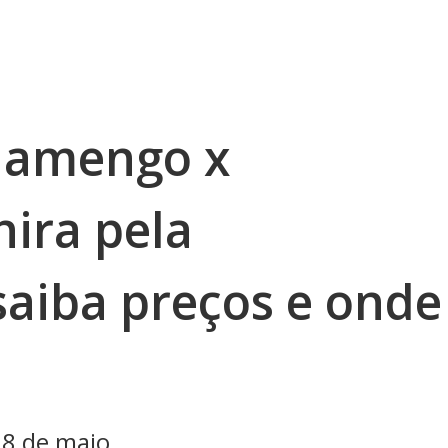
Flamengo x
hira pela
saiba preços e onde
28 de maio