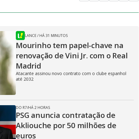
LANCE
/
HÁ 31 MINUTOS
Mourinho tem papel-chave na
renovação de Vini Jr. com o Real
Madrid
Atacante assinou novo contrato com o clube espanhol
até 2032
DO R7
/
HÁ 2 HORAS
PSG anuncia contratação de
Akliouche por 50 milhões de
euros