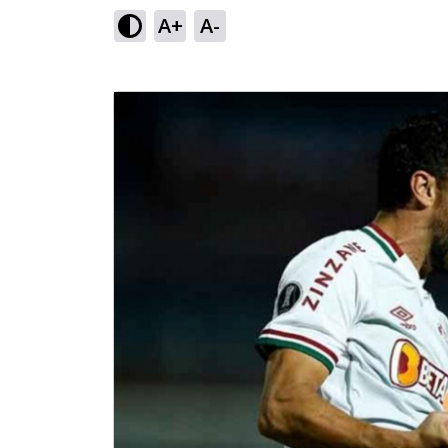
A+
A-