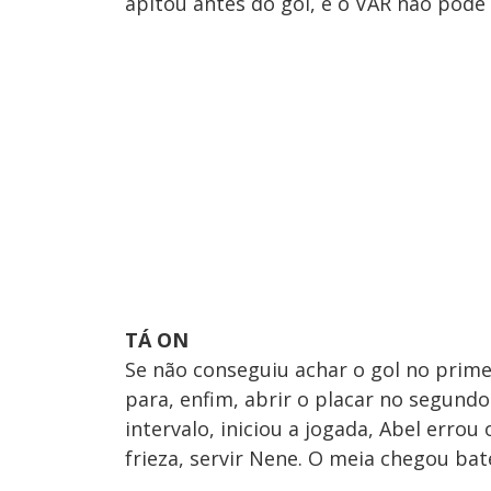
apitou antes do gol, e o VAR não pôde 
TÁ ON
Se não conseguiu achar o gol no prim
para, enfim, abrir o placar no segundo
intervalo, iniciou a jogada, Abel erro
frieza, servir Nene. O meia chegou bat