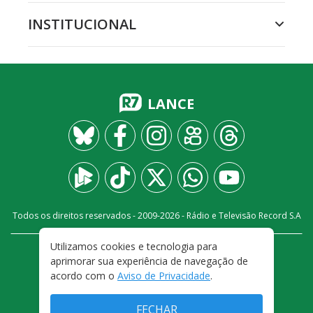
INSTITUCIONAL
LANCE
Todos os direitos reservados - 2009-
2026
- Rádio e Televisão Record S.A
Utilizamos cookies e tecnologia para
CARREIRA
FALE CONOSCO
PRIVACIDADE
aprimorar sua experiência de navegação de
TERMOS E CONDIÇÕES DE USO
acordo com o
Aviso de Privacidade
.
FECHAR