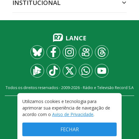
INSTITUCIONAL
LANCE
Todos os direitos reservados - 2009-
2026
- Rádio e Televisão Record S.A
Utilizamos cookies e tecnologia para
CARREIRA
FALE CONOSCO
PRIVACIDADE
aprimorar sua experiência de navegação de
TERMOS E CONDIÇÕES DE USO
acordo com o
Aviso de Privacidade
.
FECHAR