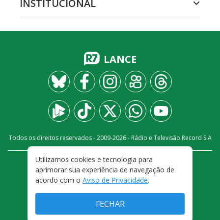
INSTITUCIONAL
LANCE
Todos os direitos reservados - 2009-
2026
- Rádio e Televisão Record S.A
Utilizamos cookies e tecnologia para
CARREIRA
FALE CONOSCO
PRIVACIDADE
aprimorar sua experiência de navegação de
TERMOS E CONDIÇÕES DE USO
acordo com o
Aviso de Privacidade
.
FECHAR