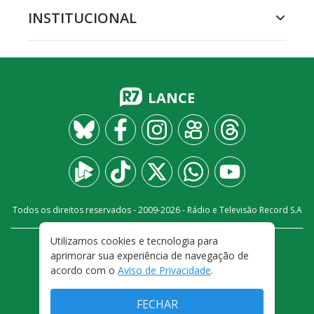
INSTITUCIONAL
LANCE
Todos os direitos reservados - 2009-
2026
- Rádio e Televisão Record S.A
Utilizamos cookies e tecnologia para
CARREIRA
FALE CONOSCO
PRIVACIDADE
aprimorar sua experiência de navegação de
TERMOS E CONDIÇÕES DE USO
acordo com o
Aviso de Privacidade
.
FECHAR