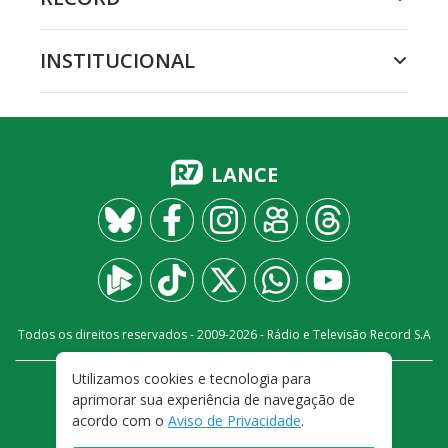
INSTITUCIONAL
LANCE
Todos os direitos reservados - 2009-
2026
- Rádio e Televisão Record S.A
Utilizamos cookies e tecnologia para
CARREIRA
FALE CONOSCO
PRIVACIDADE
aprimorar sua experiência de navegação de
TERMOS E CONDIÇÕES DE USO
acordo com o
Aviso de Privacidade
.