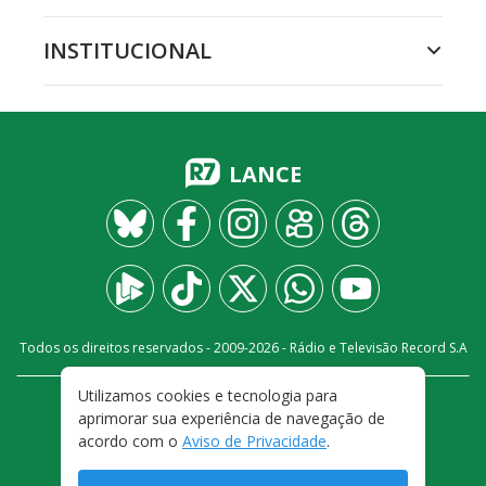
INSTITUCIONAL
LANCE
Todos os direitos reservados - 2009-
2026
- Rádio e Televisão Record S.A
Utilizamos cookies e tecnologia para
CARREIRA
FALE CONOSCO
PRIVACIDADE
aprimorar sua experiência de navegação de
TERMOS E CONDIÇÕES DE USO
acordo com o
Aviso de Privacidade
.