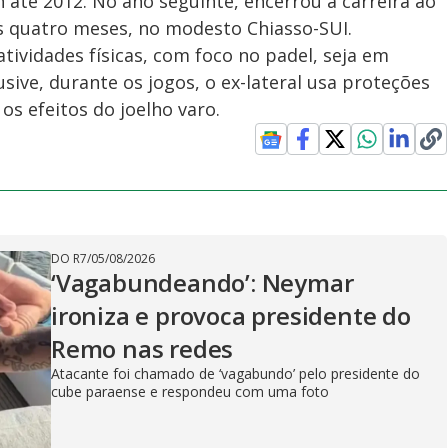
até 2012. No ano seguinte, encerrou a carreira ao
 quatro meses, no modesto Chiasso-SUI.
tividades físicas, com foco no padel, seja em
sive, durante os jogos, o ex-lateral usa proteções
os efeitos do joelho varo.
DO R7
/
05/08/2026
‘Vagabundeando’: Neymar
ironiza e provoca presidente do
Remo nas redes
Atacante foi chamado de ‘vagabundo’ pelo presidente do
cube paraense e respondeu com uma foto