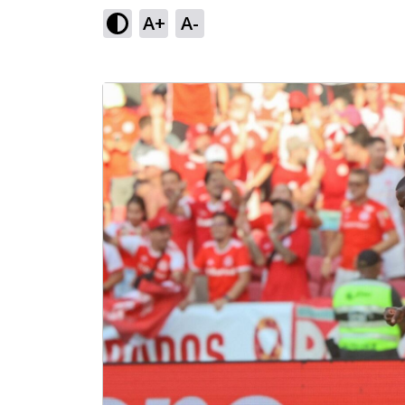
A+
A-