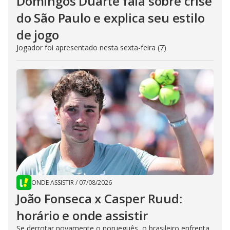
Domingos Duarte fala sobre crise
do São Paulo e explica seu estilo
de jogo
Jogador foi apresentado nesta sexta-feira (7)
ONDE ASSISTIR
/
07/08/2026
João Fonseca x Casper Ruud:
horário e onde assistir
Se derrotar novamente o norueguês, o brasileiro enfrenta