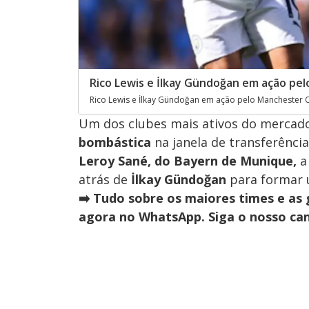
Rico Lewis e İlkay Gündoğan em ação pelo
Rico Lewis e İlkay Gündoğan em ação pelo Manchester Cit
Um dos clubes mais ativos do mercad
bombástica
na janela de transferênci
Leroy Sané, do Bayern de Munique,
a 
atrás de
İlkay Gündoğan
para formar 
➡️
Tudo sobre os maiores times e as 
agora no WhatsApp. Siga o nosso can