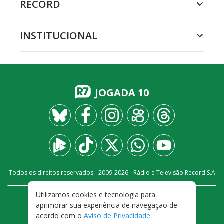
RECORD
INSTITUCIONAL
JOGADA 10
Todos os direitos reservados - 2009-
2026
- Rádio e Televisão Record S.A
Utilizamos cookies e tecnologia para
CARREIRA
FALE CONOSCO
PRIVACIDADE
aprimorar sua experiência de navegação de
TERMOS E CONDIÇÕES DE USO
acordo com o
Aviso de Privacidade
.