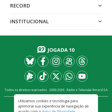
RECORD
INSTITUCIONAL
JOGADA 10
Todos os direitos reservados - 2009-
2026
- Rádio e Televisão Record S.A
Utilizamos cookies e tecnologia para
CARREIRA
FALE CONOSCO
PRIVACIDADE
aprimorar sua experiência de navegação de
TERMOS E CONDIÇÕES DE USO
acordo com o
Aviso de Privacidade
.