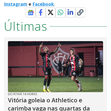
Instagram
e
Facebook
.
Últimas
DO R7
/
HÁ 16 HORAS
Vitória goleia o Athletico e
carimba vaga nas quartas da