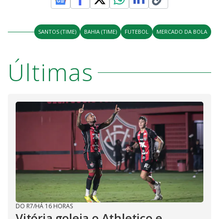
SANTOS (TIME)
BAHIA (TIME)
FUTEBOL
MERCADO DA BOLA
Últimas
DO R7
/
HÁ 16 HORAS
Vitória goleia o Athletico e