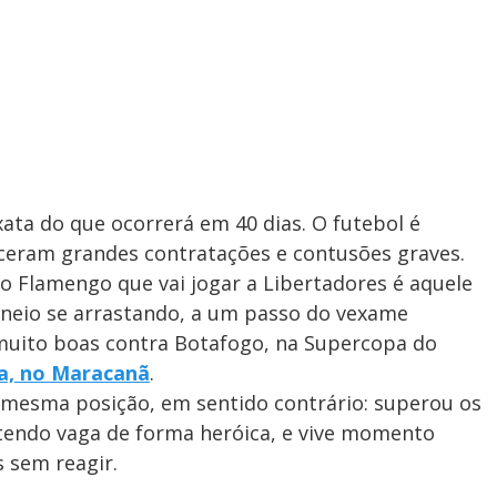
xata do que ocorrerá em 40 dias. O futebol é
eceram grandes contratações e contusões graves.
o Flamengo que vai jogar a Libertadores é aquele
rneio se arrastando, a um passo do vexame
 muito boas contra Botafogo, na Supercopa do
a, no Maracanã
.
a mesma posição, em sentido contrário: superou os
btendo vaga de forma heróica, e vive momento
s sem reagir.