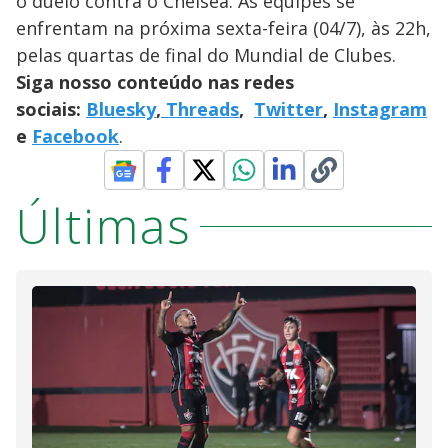
o duelo contra o Chelsea. As equipes se
enfrentam na próxima sexta-feira (04/7), às 22h,
pelas quartas de final do Mundial de Clubes.
Siga nosso conteúdo nas redes
sociais:
Bluesky
,
Threads
,
Twitter
,
Instagram
e
Facebook
.
Últimas