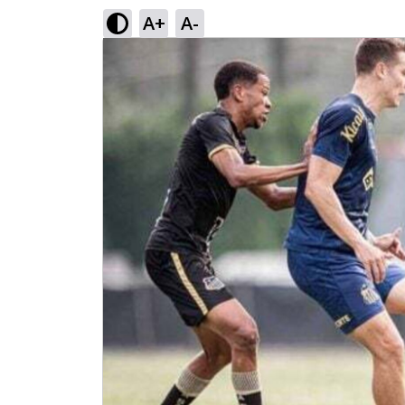
A+
A-