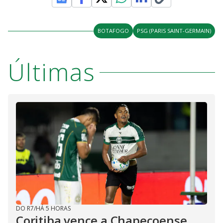
BOTAFOGO
PSG (PARIS SAINT-GERMAIN)
Últimas
DO R7
/
HÁ 5 HORAS
Coritiba vence a Chapecoense