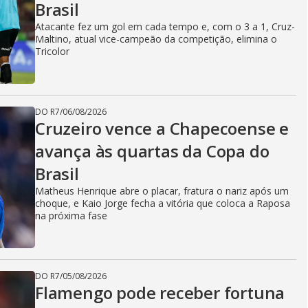
Brasil
Atacante fez um gol em cada tempo e, com o 3 a 1, Cruz-
Maltino, atual vice-campeão da competição, elimina o
Tricolor
DO R7
/
06/08/2026
Cruzeiro vence a Chapecoense e
avança às quartas da Copa do
Brasil
Matheus Henrique abre o placar, fratura o nariz após um
choque, e Kaio Jorge fecha a vitória que coloca a Raposa
na próxima fase
DO R7
/
05/08/2026
Flamengo pode receber fortuna