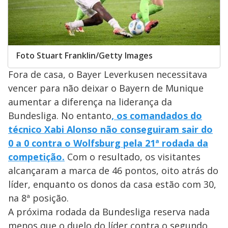
Foto Stuart Franklin/Getty Images
Fora de casa, o Bayer Leverkusen necessitava
vencer para não deixar o Bayern de Munique
aumentar a diferença na liderança da
Bundesliga. No entanto
, os comandados do
técnico Xabi Alonso não conseguiram sair do
0 a 0 contra o Wolfsburg pela 21ª rodada da
competição.
Com o resultado, os visitantes
alcançaram a marca de 46 pontos, oito atrás do
líder, enquanto os donos da casa estão com 30,
na 8ª posição.
A próxima rodada da Bundesliga reserva nada
menos que o duelo do líder contra o segundo