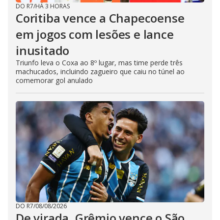
DO R7
/
HÁ 3 HORAS
Coritiba vence a Chapecoense
em jogos com lesões e lance
inusitado
Triunfo leva o Coxa ao 8º lugar, mas time perde três
machucados, incluindo zagueiro que caiu no túnel ao
comemorar gol anulado
DO R7
/
08/08/2026
De virada, Grêmio vence o São